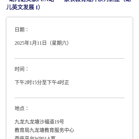
已完成的项目
儿英文发展 I）
进修课程
研究与发展项目 2021-22
资源
研究与发展项目 2015-16及2018-19
日期∶
香港语言景观调查 (2012, 2015, 2018 及 2021)
2025年1月11日（星期六）
协助香港中丶小学推行「以普通话教授中国语
文科」计划 (2008)
时间∶
学前优质英语教学计划 (2007)
下午2时15分至下午4时正
语常会项目核实 — 规范对大学毕业生英语能
力的期望 (2005)
地点∶
语常会研究与发展项目研讨会
九龙九龙塘沙福道19号
语常会25周年研讨会
教育局九龙塘教育服务中心
西座平台WP01A室