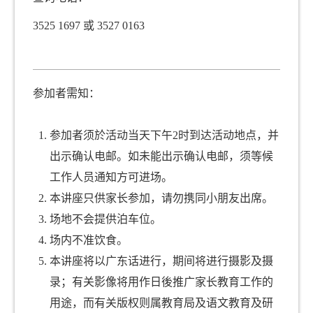
3525 1697 或 3527 0163
支援非华语人士学习中文
响应世界阅读日
推广语文
参加者需知：
赞助项目
参加者须於活动当天下午2时到达活动地点，并
出示确认电邮。如未能出示确认电邮，须等候
工作人员通知方可进场。
本讲座只供家长参加，请勿携同小朋友出席。
场地不会提供泊车位。
场内不准饮食。
本讲座将以广东话进行，期间将进行摄影及摄
录；有关影像将用作日後推广家长教育工作的
用途，而有关版权则属教育局及语文教育及研