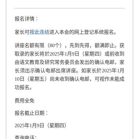
已完成的项目
报名详情∶
幼稚园
家长可
按此连结
进入本会的网上登记系统报名。
幼儿中丶英文发展计划
讲座名额有限（80个），先到先得，额满即止。获
取录的家长将於2025年1月9日（星期四）或前收到
幼儿语文家FUN站
由语文教育及研究常务委员会发出的确认电邮，家
幼儿语文学与教资源站
长须出示确认电邮出席讲座。如家长於2025年1月
10日（星期五）尚未收到确认电邮，可视作未能成
学前优质英语教学计划
功报名。
推广语文
费用全免
中文项目（包括普通话）
报名截止日期∶
支援非华语人士学习中文计划
2025年1月9日（星期四）
社区
查询电话：