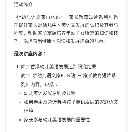
活动简介∶
提升英语水平计划 (2006)
《“幼儿语文家FUN站”－ 家长教育短片系列》旨
在提升家长对幼儿中丶英语文发展的认识及其参与
推广语文
程度，帮助家长掌握培养年幼子女所需的知识和技
中文项目（包括普通话）
巧，以培育出健康丶愉快和发展均衡的儿童。
正进行的项目
是次讲座内容
∶
已完成的项目
简介香港幼儿英语发展追踪研究结果
简介《“幼儿语文家FUN站”－ 家长教育短片系
英语大联盟
列》内容，包括∶
正进行的项目
幼儿英语发展原则及过程
如何善用及营造有利孩子英语发展的家庭语文
已完成的项目
环境
赞助项目
家长参与幼儿英语发展的重要性
正进行的项目