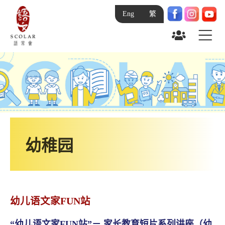
Eng
繁
主页
学术界
关於语常会
研究与发展
语你常在
正进行的项目
人工智能高峰会 (AIinLT)
研究与发展项目2027-28
学生语文大使计划
研究与发展项目2024-25
幼稚园
资助计划
幼儿中丶英文发展计划
推广语文
香港非华语人士中文学与教材料开发计划
幼儿语文家FUN站
研究与发展
非华语儿童中文分级读物开发奖励计划
“幼儿语文家FUN站”－ 家长教育短片系列讲座（幼
赞助项目