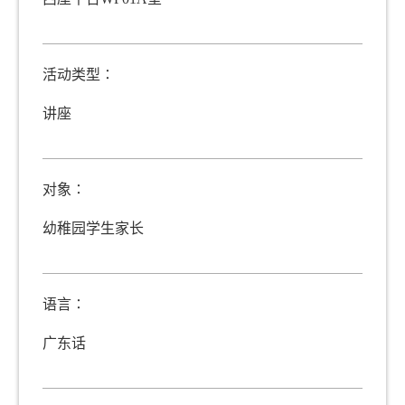
小学 / 中学
资助计划
活动类型∶
正进行的计划
讲座
语文教师专业发展奖励津贴计划
“资助教师参加国家语委普通话水平测试”计划
对象∶
已完成的计划
幼稚园学生家长
「教授中文作为第二语言」专业进修津贴计划
促进小学英语学习津贴计划
语言∶
职业英语计划津贴 (2018)
广东话
优化提升英语水平计划 (2010)
提升小学英语水平津贴计划 (2009)